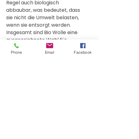
Regel auch biologisch
abbaubar, was bedeutet, dass
sie nicht die Umwelt belasten,
wenn sie entsorgt werden.
Insgesamt sind Bio Wolle eine
ausgezeichnete Wahl für
diejenigen, die nach einer
Phone
Email
Facebook
umweltfreundlichen und
natürlichen Option für
Füllmaterial suchen. Die
Verwendung von Bio
Schurwolle Kügelchen als
Füllmaterial in Produkten von
PAT & PATTY stellt sicher, dass
diese Produkte von hoher
Qualität und gleichzeitig
umweltfreundlich sind.