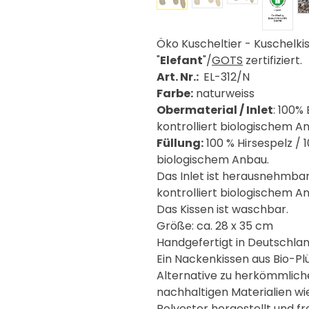
Öko Kuscheltier - Kuschelk
"
Elefant
"/
GOTS
zertifiziert.
Art. Nr.:
EL-312/N
Farbe:
naturweiss
Obermaterial / Inlet
: 100%
kontrolliert biologischem A
Füllung:
100 % Hirsespelz / 1
biologischem Anbau.
Das Inlet ist herausnehmba
kontrolliert biologischem A
Das Kissen ist waschbar.
Größe: ca. 28 x 35 cm
Handgefertigt in Deutschla
Ein Nackenkissen aus Bio-Pl
Alternative zu herkömmliche
nachhaltigen Materialien w
Polyester hergestellt und fr