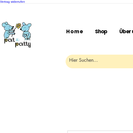
Vertrag widerrufen
H o m e
Shop
Über 