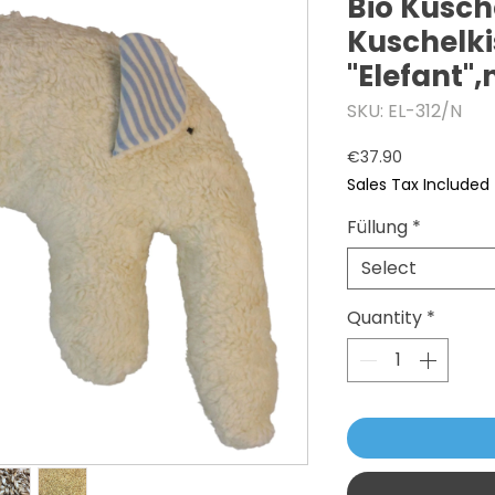
Bio Kusche
Kuschelk
"Elefant"
SKU: EL-312/N
Price
€37.90
Sales Tax Included
Füllung
*
Select
Quantity
*