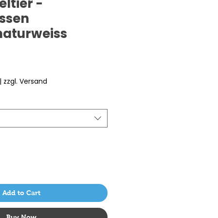
ltier -
issen
,naturweiss
|
zzgl. Versand
Add to Cart
Buy Now