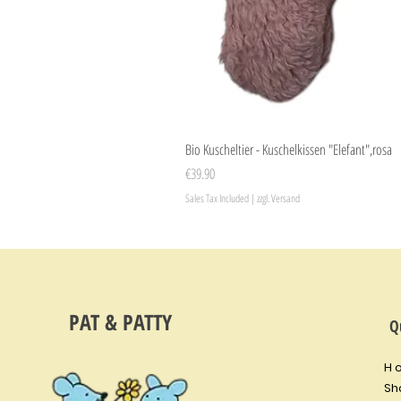
Bio Kuscheltier - Kuschelkissen "Elefant",rosa
Price
€39.90
Sales Tax Included
|
zzgl. Versand
PAT & PATTY
Q
H 
Sh