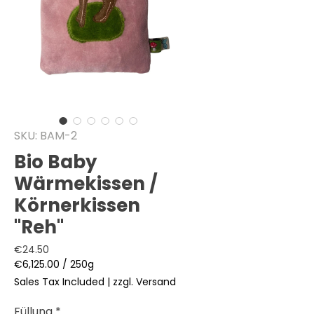
SKU: BAM-2
Bio Baby
Wärmekissen /
Körnerkissen
"Reh"
Price
€24.50
€6,125.00
/
250g
€6,125.00
Sales Tax Included
|
zzgl. Versand
per
250
Füllung
*
Grams