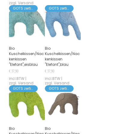
zzgl. Versand
GOTS zertifiziert
GOTS zertifiziert
Bio
Bio
Kuschelkissen/Nac
Kuschelkissen/Nac
kenkissen
kenkissen
"Elefant",eisblau
"Elefant",blau
Prijs
Prijs
€ 37,90
€ 37,90
incl.BTW
|
incl.BTW
|
zzgl. Versand
zzgl. Versand
GOTS zertifiziert
GOTS zertifiziert
Bio
Bio
Kuschelkissen/Nac
Kuschelkissen/Nac