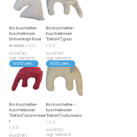
Bio Kuscheltier-
Bio Kuscheltier-
Kuschelkissen
Kuschelkissen
Einhornkopf Rosé
"Elefant"/grau
Normale prijs
Verkoopprijs
Prijs
€ 49,50
€ 44,50
€ 39,90
incl.BTW
|
incl.BTW
|
zzgl. Versand
zzgl. Versand
GOTS zertifiziert
GOTS zertifiziert
Bio Kuscheltier-
Bio Kuscheltier -
Kuschelkissen
Kuschelkissen
"Elefant",brommbee
"Elefant",naturweiss
r
Prijs
€ 37,90
Prijs
€ 39,90
incl.BTW
|
zzgl. Versand
incl.BTW
|