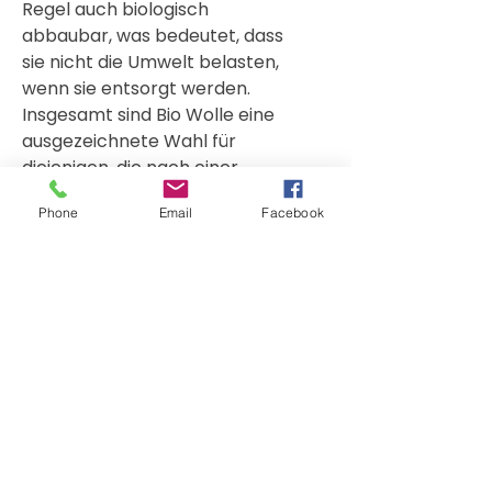
Regel auch biologisch
abbaubar, was bedeutet, dass
sie nicht die Umwelt belasten,
wenn sie entsorgt werden.
Insgesamt sind Bio Wolle eine
ausgezeichnete Wahl für
diejenigen, die nach einer
umweltfreundlichen und
Phone
Email
Facebook
natürlichen Option für
Füllmaterial suchen. Die
Verwendung von Bio
Schurwolle Kügelchen als
Füllmaterial in Produkten von
PAT & PATTY stellt sicher, dass
diese Produkte von hoher
Qualität und gleichzeitig
umweltfreundlich sind.