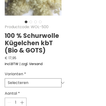
Productcode: WOL-500
100 % Schurwolle
Kügelchen kbT
(Bio & GOTS)
Prijs
€ 17,95
incl.BTW
|
zzgl. Versand
Varianten
*
Aantal
*