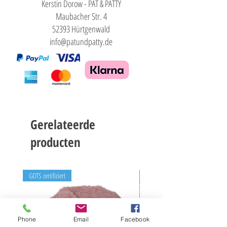
Kerstin Dorow - PAT & PATTY
Maubacher Str. 4
52393 Hürtgenwald
info@patundpatty.de
Gerelateerde
producten
GOTS zertifiziert
Hobby Horse
Phone
Email
Facebook