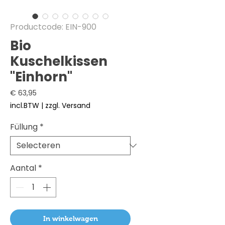
Productcode: EIN-900
Bio
Kuschelkissen
"Einhorn"
Prijs
€ 63,95
incl.BTW
|
zzgl. Versand
Füllung
*
Aantal
*
In winkelwagen