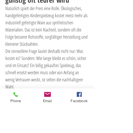
Natürlich spielt der Preis eine Rolle. Ökologisches, 
handgefertigtes Kinderspielzeug kostet meist mehr als 
industriell gefertigte Ware aus synthetischen 
Materialien. Das ist kein Nachteil, sondern oft die 
Folge besserer Rohstoffe, sorgfältiger Herstellung und 
kleinerer Stückzahlen.
Die sinnvollere Frage lautet deshalb nicht nur: Was 
kostet es? Sondern: Wie lange bleibt es schön, sicher 
und im Einsatz? Ein billig gekauftes Spielzeug, das 
schnell ersetzt werden muss oder von Anfang an 
wenig Vertrauen weckt, ist selten die nachhaltigere 
Wahl.
Gerade bei Geschenken und Lieblingsstücken lohnt es 
sich, in Produkte zu investieren, die emotional und 
Phone
Email
Facebook
praktisch Bestand haben. Kinder brauchen nicht 
besonders viel. Aber das, was sie nah bei sich tragen, 
sollte gut gewählt sein.