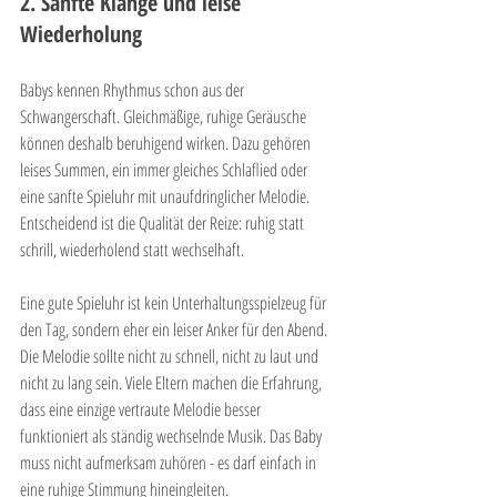
2. Sanfte Klänge und leise 
Wiederholung
Babys kennen Rhythmus schon aus der 
Schwangerschaft. Gleichmäßige, ruhige Geräusche 
können deshalb beruhigend wirken. Dazu gehören 
leises Summen, ein immer gleiches Schlaflied oder 
eine sanfte Spieluhr mit unaufdringlicher Melodie. 
Entscheidend ist die Qualität der Reize: ruhig statt 
schrill, wiederholend statt wechselhaft.
Eine gute Spieluhr ist kein Unterhaltungsspielzeug für 
den Tag, sondern eher ein leiser Anker für den Abend. 
Die Melodie sollte nicht zu schnell, nicht zu laut und 
nicht zu lang sein. Viele Eltern machen die Erfahrung, 
dass eine einzige vertraute Melodie besser 
funktioniert als ständig wechselnde Musik. Das Baby 
muss nicht aufmerksam zuhören - es darf einfach in 
eine ruhige Stimmung hineingleiten.