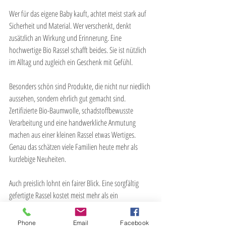
Wer für das eigene Baby kauft, achtet meist stark auf 
Sicherheit und Material. Wer verschenkt, denkt 
zusätzlich an Wirkung und Erinnerung. Eine 
hochwertige Bio Rassel schafft beides. Sie ist nützlich 
im Alltag und zugleich ein Geschenk mit Gefühl.
Besonders schön sind Produkte, die nicht nur niedlich 
aussehen, sondern ehrlich gut gemacht sind. 
Zertifizierte Bio-Baumwolle, schadstoffbewusste 
Verarbeitung und eine handwerkliche Anmutung 
machen aus einer kleinen Rassel etwas Wertiges. 
Genau das schätzen viele Familien heute mehr als 
kurzlebige Neuheiten.
Auch preislich lohnt ein fairer Blick. Eine sorgfältig 
gefertigte Rassel kostet meist mehr als ein 
Massenprodukt. Dafür bekommt man oft bessere 
Materialien, eine angenehmere Haptik und ein 
Phone
Email
Facebook