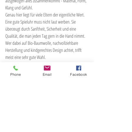
ausgewogen alles zusammenkommt - Material, Form, 
Klang und Gefühl.
Genau hier liegt für viele Eltern der eigentliche Wert. 
Eine gute Spieluhr muss nicht laut werben. Sie 
überzeugt durch Sanftheit, Sicherheit und eine 
Qualität, die man jeden Tag gern in die Hand nimmt. 
Wer dabei auf Bio-Baumwolle, nachvollziehbare 
Herstellung und kindgerechtes Design achtet, trifft 
meist eine sehr gute Wahl.
Bei PAT & PATTY gehört genau dieses Verständnis zum 
Kern: liebevoll gestaltete Babyprodukte aus 
Phone
Email
Facebook
hochwertigen Naturmaterialien, die weich, sicher und 
alltagstauglich zugleich sind.
Woran man vor dem Kauf 
noch denken sollte
Vor dem Bestellen hilft ein kurzer Realitätscheck. Soll 
die Spieluhr direkt ab Geburt genutzt werden, ist ein 