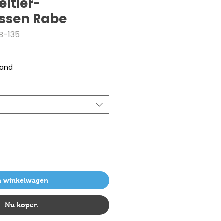
eltier-
issen Rabe
B-135
rkoopprijs
sand
n winkelwagen
Nu kopen