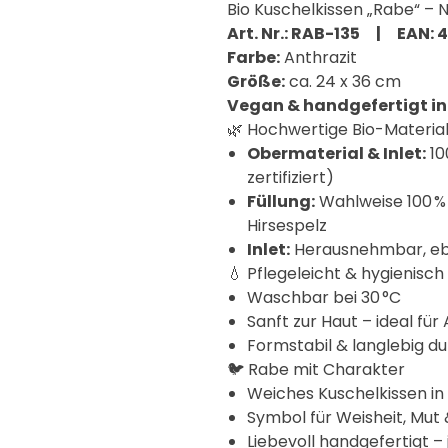
Bio Kuschelkissen „Rabe“ – N
Art. Nr.: RAB-135 | EAN:
Farbe:
Anthrazit
Größe:
ca. 24 x 36 cm
Vegan & handgefertigt i
🌿 Hochwertige Bio-Material
Obermaterial & Inlet:
10
zertifiziert)
Füllung:
Wahlweise 100 % 
Hirsespelz
Inlet:
Herausnehmbar, ebe
💧 Pflegeleicht & hygienisch
Waschbar bei 30 °C
Sanft zur Haut – ideal für
Formstabil & langlebig du
🐦 Rabe mit Charakter
Weiches Kuschelkissen in
Symbol für Weisheit, Mut 
Liebevoll handgefertigt – 