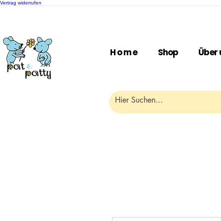
Vertrag widerrufen
H o m e
Shop
Über 