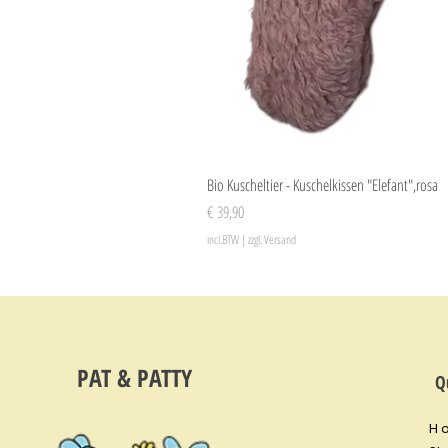
Bio Kuscheltier - Kuschelkissen "Elefant",rosa
Prijs
€ 39,90
incl.BTW
|
zzgl. Versand
PAT & PATTY
Q
H 