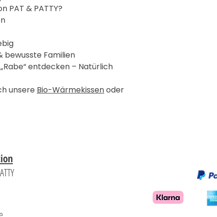

on PAT & PATTY?
en
ebig
 & bewusste Familien
 „Rabe“ entdecken – Natürlich
uch unsere
Bio-Wärmekissen
oder
tion
PATTY
d
e