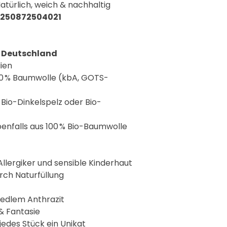
atürlich, weich & nachhaltig
 4250872504021
n Deutschland
ien
0 % Baumwolle (kbA, GOTS-
Bio-Dinkelspelz oder Bio-
nfalls aus 100 % Bio-Baumwolle
 Allergiker und sensible Kinderhaut
rch Naturfüllung
 edlem Anthrazit
& Fantasie
jedes Stück ein Unikat