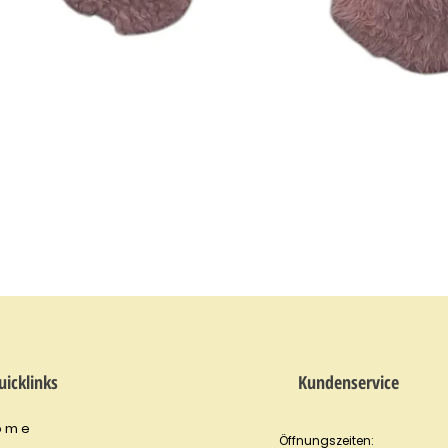
Snel overzicht
uicklinks
Kundenservice
o m e
Öffnungszeiten: