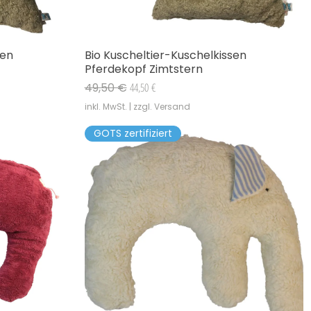
sen
Bio Kuscheltier-Kuschelkissen
Schnellansicht
Pferdekopf Zimtstern
Standardpreis
Sale-Preis
49,50 €
44,50 €
inkl. MwSt.
|
zzgl. Versand
GOTS zertifiziert