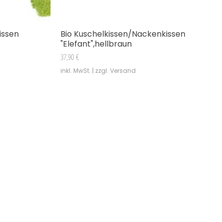
issen
Bio Kuschelkissen/Nackenkissen
Schnellansicht
"Elefant",hellbraun
Preis
37,90 €
inkl. MwSt.
|
zzgl. Versand