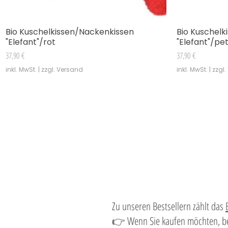
Bio Kuschelkissen/Nackenkissen
Bio Kuschelk
Schnellansicht
"Elefant"/rot
"Elefant"/pet
Preis
Preis
37,90 €
37,90 €
inkl. MwSt.
|
zzgl. Versand
inkl. MwSt.
|
zzgl
Zu unseren Bestsellern zählt das
👉 Wenn Sie kaufen möchten, bes