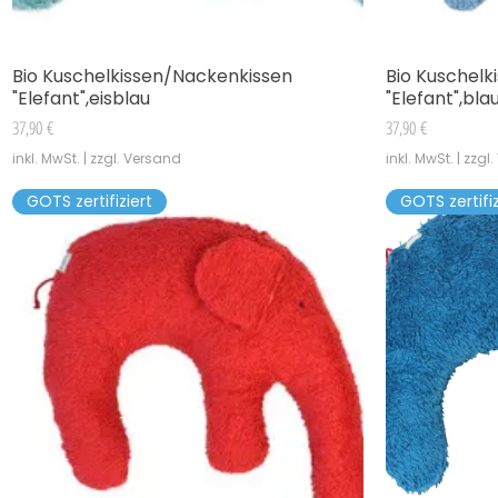
Bio Kuschelkissen/Nackenkissen
Bio Kuschelk
Schnellansicht
"Elefant",eisblau
"Elefant",bla
Preis
Preis
37,90 €
37,90 €
inkl. MwSt.
|
zzgl. Versand
inkl. MwSt.
|
zzgl
GOTS zertifiziert
GOTS zertifiz