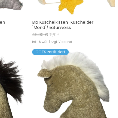
sen
Bio Kuschelkissen-Kuscheltier
Schnellansicht
"Mond"/naturweiss
Standardpreis
Sale-Preis
45,90 €
39,90 €
inkl. MwSt.
|
zzgl. Versand
GOTS zertifiziert