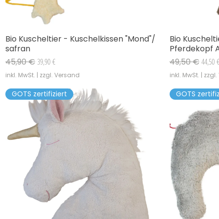
Bio Kuscheltier - Kuschelkissen "Mond"/
Bio Kuschelt
Schnellansicht
safran
Pferdekopf 
Standardpreis
Sale-Preis
Standardpreis
Sale-Pr
45,90 €
39,90 €
49,50 €
44,50 
inkl. MwSt.
|
zzgl. Versand
inkl. MwSt.
|
zzgl
GOTS zertifiziert
GOTS zertifiz