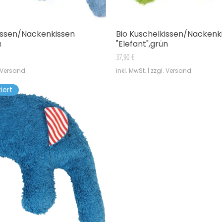
issen/Nackenkissen
Bio Kuschelkissen/Nackenk
Schnellansicht
Schnellansicht
u
"Elefant",grün
Preis
37,90 €
. Versand
inkl. MwSt.
|
zzgl. Versand
iert