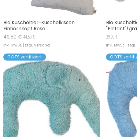
Bio Kuscheltier-Kuschelkissen
Bio Kuschelt
Schnellansicht
Einhornkopf Rosé
"Elefant"/gr
Standardpreis
Sale-Preis
Preis
49,50 €
44,50 €
39,90 €
inkl. MwSt.
|
zzgl. Versand
inkl. MwSt.
|
zzgl
GOTS zertifiziert
GOTS zertifiz