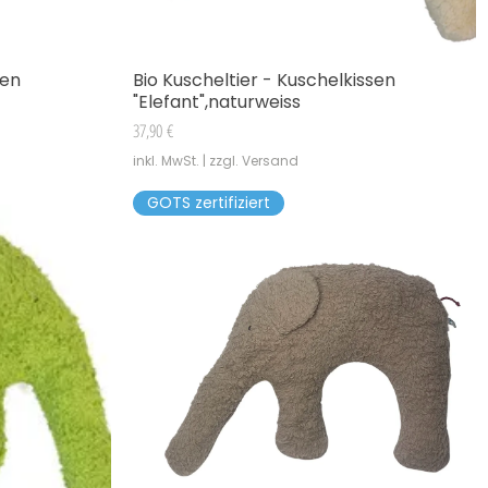
sen
Bio Kuscheltier - Kuschelkissen
Schnellansicht
"Elefant",naturweiss
Preis
37,90 €
inkl. MwSt.
|
zzgl. Versand
GOTS zertifiziert