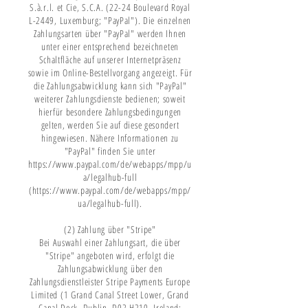

S.à.r.l. et Cie, S.C.A. (22-24 Boulevard Royal
L-2449, Luxemburg; "PayPal"). Die einzelnen
Zahlungsarten über "PayPal" werden Ihnen
unter einer entsprechend bezeichneten
Schaltfläche auf unserer Internetpräsenz
sowie im Online-Bestellvorgang angezeigt. Für
die Zahlungsabwicklung kann sich "PayPal"
weiterer Zahlungsdienste bedienen; soweit
hierfür besondere Zahlungsbedingungen
gelten, werden Sie auf diese gesondert
hingewiesen. Nähere Informationen zu
"PayPal" finden Sie unter
https://www.paypal.com/de/webapps/mpp/u
a/legalhub-full
(https://www.paypal.com/de/webapps/mpp/
ua/legalhub-full).
(2) Zahlung über "Stripe"
Bei Auswahl einer Zahlungsart, die über
"Stripe" angeboten wird, erfolgt die
Zahlungsabwicklung über den
Zahlungsdienstleister Stripe Payments Europe
Limited (1 Grand Canal Street Lower, Grand
Canal Dock, Dublin, D02 H210, Ireland;