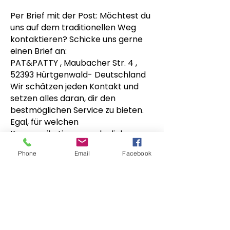
Per Brief mit der Post: Möchtest du
uns auf dem traditionellen Weg
kontaktieren? Schicke uns gerne
einen Brief an:
PAT&PATTY , Maubacher Str. 4 ,
52393 Hürtgenwald- Deutschland
Wir schätzen jeden Kontakt und
setzen alles daran, dir den
bestmöglichen Service zu bieten.
Egal, für welchen
Kommunikationsweg du dich
entscheidest, wir freuen uns darauf,
Phone
Email
Facebook
von dir zu hören!
PAT & PATTY