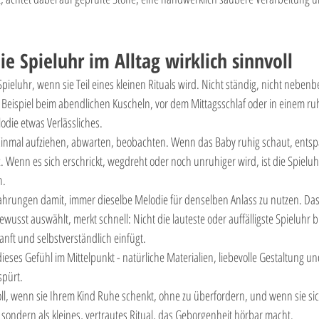
ie Spieluhr im Alltag wirklich sinnvoll
Spieluhr, wenn sie Teil eines kleinen Rituals wird. Nicht ständig, nicht nebenb
eispiel beim abendlichen Kuscheln, vor dem Mittagsschlaf oder in einem r
lodie etwas Verlässliches.
 Einmal aufziehen, abwarten, beobachten. Wenn das Baby ruhig schaut, entsp
z. Wenn es sich erschrickt, wegdreht oder noch unruhiger wird, ist die Spiel
h.
fahrungen damit, immer dieselbe Melodie für denselben Anlass zu nutzen. Das 
sst auswählt, merkt schnell: Nicht die lauteste oder auffälligste Spieluhr ble
anft und selbstverständlich einfügt.
ieses Gefühl im Mittelpunkt - natürliche Materialien, liebevolle Gestaltung und
spürt.
oll, wenn sie Ihrem Kind Ruhe schenkt, ohne zu überfordern, und wenn sie sich
ck, sondern als kleines, vertrautes Ritual, das Geborgenheit hörbar macht.