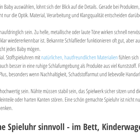
in Baby auswählen, lohnt sich der Blick auf die Details. Gerade bei Produkten,
t nur die Optik. Material, Verarbeitung und Klangqualität entscheiden darübe
naufdringlich sein. Zu helle, metallische oder laute Töne wirken schnell nervö
klar wiedererkennbar ist. Bekannte Schlaflieder funktionieren oft gut, aber auc
icht jedes Baby mögen.
al. Stoffspieluhren mit 
natürlichen, hautfreundlichen Materialien
 fühlen sich
ch besser in eine ruhige Schlafumgebung als Produkte aus viel Kunststoff. Fü
tes Plus, besonders wenn Nachhaltigkeit, Schadstoffarmut und liebevolle Handar
 hochwertig sein. Nähte müssen stabil sein, das Spielwerk sicher sitzen und die
leinteile oder harten Kanten stören. Eine schön gemachte Spieluhr ist nicht nu
henken.
ne Spieluhr sinnvoll - im Bett, Kinderwag