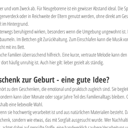
ter und vom Zweck ab. Für Neugeborene ist ein gewisser Abstand ideal. Die S
verdeck oder in Reichweite der Eltern genutzt werden, ohne direkt am Gesi
ft im Hintergrund.
erwegs beruhigend wirken, besonders wenn die Umgebung ungewohnt ist. Hier
se baumeln. Im Bettchen gilt Zurückhaltung. Zum Einschlafen kann die Musik 
ht mit ins Bett.
anche Familien überraschend hilfreich. Eine kurze, vertraute Melodie kann de
t häufig unruhig ist. Auch hier gilt: lieber gezielt als ständig.
schenk zur Geburt - eine gute Idee?
ehört zu den Geschenken, die emotional und praktisch zugleich sind. Sie begleit
sondern kann über Monate oder sogar Jahre Teil des Familienalltags bleiben. 
shalb eine liebevolle Wahl.
enn sie hochwertig verarbeitet ist und aus natürlichen Materialien besteht. Da
chenk, sondern wie etwas, das mit Sorgfalt ausgesucht wurde. Wer Nachhalti
t, achtet dabei auf geprüfte Stoffe, eine handwerklich saubere Verarbeitung u