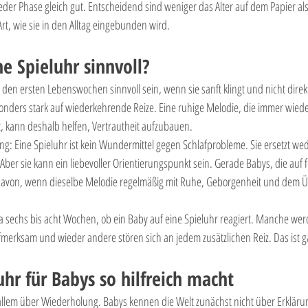
jeder Phase gleich gut. Entscheidend sind weniger das Alter auf dem Papier als
Art, wie sie in den Alltag eingebunden wird.
e Spieluhr sinnvoll?
 den ersten Lebenswochen sinnvoll sein, wenn sie sanft klingt und nicht direkt
ders stark auf wiederkehrende Reize. Eine ruhige Melodie, die immer wiede
t, kann deshalb helfen, Vertrautheit aufzubauen.
ung: Eine Spieluhr ist kein Wundermittel gegen Schlafprobleme. Sie ersetzt w
 Aber sie kann ein liebevoller Orientierungspunkt sein. Gerade Babys, die auf f
 davon, wenn dieselbe Melodie regelmäßig mit Ruhe, Geborgenheit und dem Ü
etwa sechs bis acht Wochen, ob ein Baby auf eine Spieluhr reagiert. Manche werd
erksam und wieder andere stören sich an jedem zusätzlichen Reiz. Das ist g
hr für Babys so hilfreich macht
r allem über Wiederholung. Babys kennen die Welt zunächst nicht über Erklär