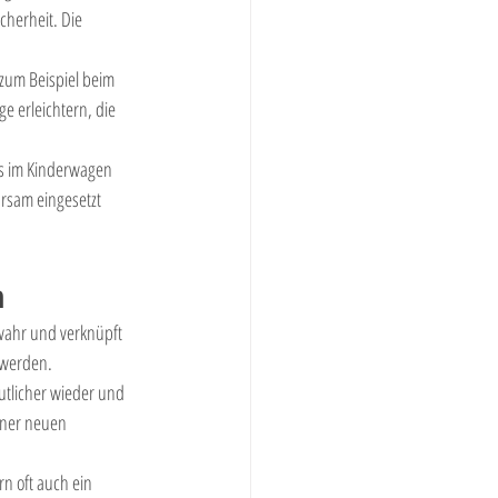
herheit. Die 
zum Beispiel beim 
e erleichtern, die 
gs im Kinderwagen 
rsam eingesetzt 
n
wahr und verknüpft 
t werden.
utlicher wieder und 
iner neuen 
rn oft auch ein 