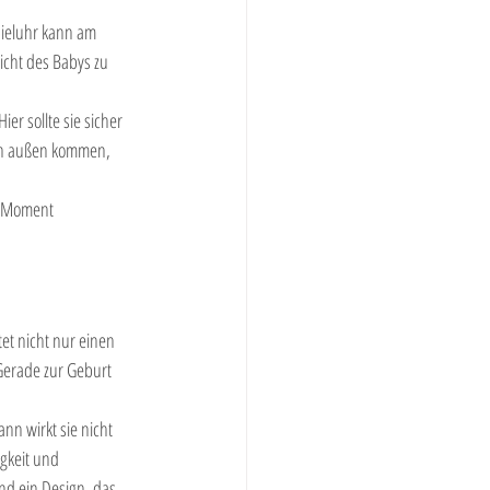
pieluhr kann am 
cht des Babys zu 
 sollte sie sicher 
von außen kommen, 
n Moment 
et nicht nur einen 
Gerade zur Geburt 
nn wirkt sie nicht 
gkeit und 
nd ein Design, das 