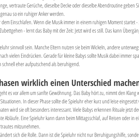
ge, vertraute Gerüche, dieselbe Decke oder dieselbe Abendroutine geben Sic
 genau so ein ruhiger Anker werden.
vor dem Einschlafen. Wenn die Musik immer in einem ruhigen Moment startet - 
bettgehen - lernt das Baby mit der Zeit: Jetzt wird es still. Das kann Übergäng
eluhr sinnvoll sein. Manche Eltern nutzen sie beim Wickeln, andere unterwe
nach vielen Eindrücken. Gerade für kleine Babys sollte Musik dabei immer spa
en schnell eher aufputschend als beruhigend.
hasen wirklich einen Unterschied mache
geht es vor allem um sanfte Gewöhnung. Das Baby hört zu, nimmt den Klang 
ituationen. In dieser Phase sollte die Spieluhr eher kurz und leise eingesetz
en wird sie oft besonders interessant. Viele Babys erkennen Rituale jetzt de
te Abläufe. Eine Spieluhr kann dann beim Mittagsschlaf, auf Reisen oder in e
rtrautes mitzunehmen.
rändert sich die Rolle. Dann ist die Spieluhr nicht nur Beruhigungshilfe, sonde