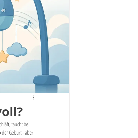
oll?
läft, taucht bei 
b der Geburt - aber 