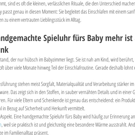
, sind es oft die kleinen, verlässlichen Rituale, die den Unterschied machen
passt genau in diesen Moment: Sie begleitet das Einschlafen mit einem sanfte
en zu einem vertrauten Lieblingsstück im Alltag.
dgemachte Spieluhr fürs Baby mehr ist a
enk
stand, der nur hübsch im Babyzimmer liegt. Sie ist nah am Kind, wird berührt
t über viele Monate hinweg Teil der Einschlafroutine. Gerade deshalb lohnt 
ührung stehen meist Sorgfalt, Materialqualität und Verarbeitung stärker im M
are. Das zeigt sich in den Stoffen, in sauber vernähten Details und in einer G
en. Für viele Eltern und Schenkende ist genau das entscheidend: ein Produkt, 
l in Bezug auf Sicherheit und Herkunft vermittelt.
spekt. Eine handgemachte Spieluhr fürs Baby wird häufig zur Erinnerung an die
n
, weil sie praktisch ist und gleichzeitig eine besondere Wärme ausstrahlt. And
nge im Familienalltag präsent.