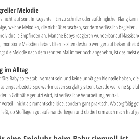

greller Melodie
 nicht laut sein. Im Gegenteil: Ein zu schriller oder aufdringlicher Klang kann
e, weiche Melodien, die nicht überraschen, sondern verlässlich begleiten.
 individuelle Empfinden an. Manche Babys reagieren wunderbar auf klassische 
 monotone Melodien lieber. Eltern sollten deshalb weniger auf Bekanntheit d
Klingt die Melodie nach dem zehnten Mal immer noch angenehm, ist das meist e
g im Alltag
ürs Baby sollte stabil vernäht sein und keine unnötigen Kleinteile haben, die
 eingearbeitete Spielwerk müssen sorgfältig sitzen. Gerade weil eine Spielu
r in Griffnähe genutzt wird, ist verlässliche Verarbeitung zentral.
 Vorteil - nicht als romantische Idee, sondern ganz praktisch. Wo sorgfältig gefe
hließt, ob Stofflagen gut aufeinanderliegen und ob die Form auch nach häufi
r eine Spieluhr beim Baby sinnvoll ist