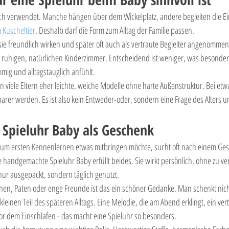
eich verwendet. Manche hängen über dem Wickelplatz, andere begleiten die Ei
 Kuscheltier
. Deshalb darf die Form zum Alltag der Familie passen.
l sie freundlich wirken und später oft auch als vertraute Begleiter angenommen
ruhigen, natürlichen Kinderzimmer. Entscheidend ist weniger, was besonders 
mig und alltagstauglich anfühlt.
viele Eltern eher leichte, weiche Modelle ohne harte Außenstruktur. Bei etwa
barer werden. Es ist also kein Entweder-oder, sondern eine Frage des Alters 
Spieluhr Baby als Geschenk
zum ersten Kennenlernen etwas mitbringen möchte, sucht oft nach einem Ges
ne handgemachte Spieluhr Baby erfüllt beides. Sie wirkt persönlich, ohne zu ver
 nur ausgepackt, sondern täglich genutzt.
nnen, Paten oder enge Freunde ist das ein schöner Gedanke. Man schenkt nich
inen Teil des späteren Alltags. Eine Melodie, die am Abend erklingt, ein vertr
r dem Einschlafen - das macht eine Spieluhr so besonders.