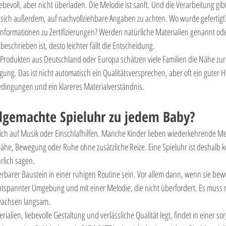
iebevoll, aber nicht überladen. Die Melodie ist sanft. Und die Verarbeitung gibt
s sich außerdem, auf nachvollziehbare Angaben zu achten. Wo wurde gefertigt?
formationen zu Zertifizierungen? Werden natürliche Materialien genannt oder 
beschrieben ist, desto leichter fällt die Entscheidung.
rodukten aus Deutschland oder Europa schätzen viele Familien die Nähe zur
gung. Das ist nicht automatisch ein Qualitätsversprechen, aber oft ein guter H
bedingungen und ein klareres Materialverständnis.
dgemachte Spieluhr zu jedem Baby?
leich auf Musik oder Einschlafhilfen. Manche Kinder lieben wiederkehrende M
he, Bewegung oder Ruhe ohne zusätzliche Reize. Eine Spieluhr ist deshalb k
rlich sagen.
barer Baustein in einer ruhigen Routine sein. Vor allem dann, wenn sie bewu
entspannter Umgebung und mit einer Melodie, die nicht überfordert. Es muss ni
 wachsen langsam.
alien, liebevolle Gestaltung und verlässliche Qualität legt, findet in einer sorg