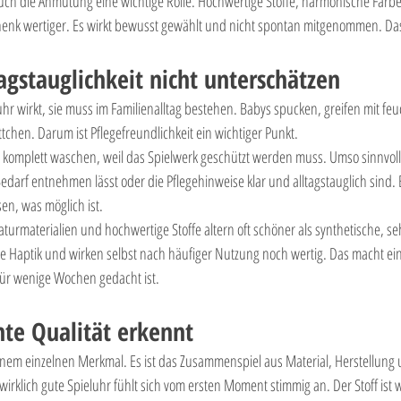
uch die Anmutung eine wichtige Rolle. Hochwertige Stoffe, harmonische Farben
nk wertiger. Es wirkt bewusst gewählt und nicht spontan mitgenommen. Das 
agstauglichkeit nicht unterschätzen
uhr wirkt, sie muss im Familienalltag bestehen. Babys spucken, greifen mit f
ttchen. Darum ist Pflegefreundlichkeit ein wichtiger Punkt.
ch komplett waschen, weil das Spielwerk geschützt werden muss. Umso sinnvolle
edarf entnehmen lässt oder die Pflegehinweise klar und alltagstauglich sind. 
sen, was möglich ist.
turmaterialien und hochwertige Stoffe altern oft schöner als synthetische, seh
 Haptik und wirken selbst nach häufiger Nutzung noch wertig. Das macht ei
für wenige Wochen gedacht ist.
te Qualität erkennt
n einem einzelnen Merkmal. Es ist das Zusammenspiel aus Material, Herstellung 
wirklich gute Spieluhr fühlt sich vom ersten Moment stimmig an. Der Stoff ist w