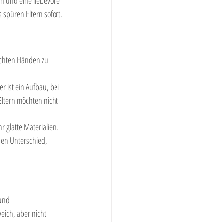
 und eine liebevolle 
spüren Eltern sofort.
euchten Händen zu 
r ist ein Aufbau, bei 
Eltern möchten nicht 
r glatte Materialien. 
nen Unterschied, 
und 
eich, aber nicht 