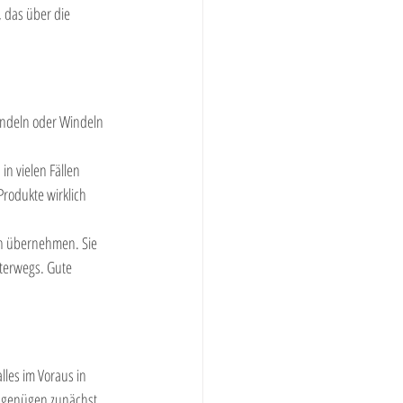
 das über die 
indeln oder Windeln 
n vielen Fällen 
rodukte wirklich 
en übernehmen. Sie 
terwegs. Gute 
alles im Voraus in 
n genügen zunächst.