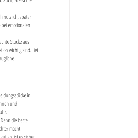
h nützlich, später 
 bei emotionalen 
achte Stücke aus 
ion wichtig sind. Bei 
augliche 
leidungsstücke in 
innen und 
luhr.
 Denn die beste 
ichter macht.
ut an, ist es sicher 