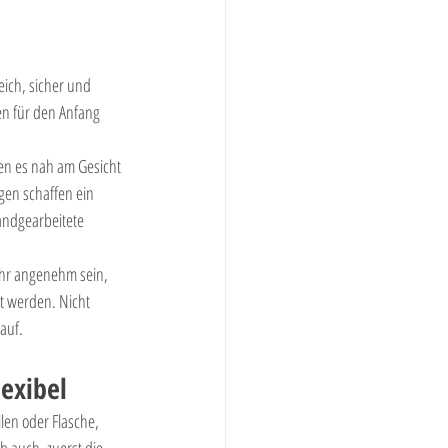
ich, sicher und 
en für den Anfang 
en es nah am Gesicht 
gen schaffen ein 
andgearbeitete 
ehr angenehm sein, 
 werden. Nicht 
auf.
lexibel
len oder Flasche, 
b auch, zuerst die 