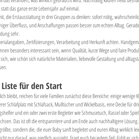
tatt das ganze erste Lebensjahr auf einmal.
it, die Erstausstattung in drei Gruppen zu denken: sofort nötig, wahrscheinlic
niger Überfluss, und Anschaffungen passen besser zum echten Alltag. Gerade
idung sehr.
aterialangaben, Zertifizierungen, Verarbeitung und Herkunft achten. Handgem
nen besonders interessant sein, wenn Qualität, kurze Wege und faire Produkt
sich, wie schön sich natürliche Materialien, liebevolle Gestaltung und alltagst
sen.
Liste für den Start
ich bleibt, reichen für viele Familien zunächst diese Bereiche: einige wenige K
er Schlafplatz mit Schlafsack, Mulltücher und Wickelbasis, eine Decke für dr
shelfer und ein oder zwei erste Begleiter wie Schmusetuch, Rassel oder Spie
achsen. Das ist oft die entspanntere und am Ende auch nachhaltigere Lösung.
 größte, sondern die, die euer Baby sanft begleitet und euren Alltag wirklich le
ht nur darauf, was niedlich aussieht. Fragt euch bei jedem Teil: Fühlt es sich g