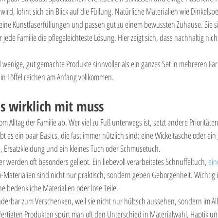
wird, lohnt sich ein Blick auf die Füllung. Natürliche Materialien wie Dinkelspe
reine Kunstfaserfüllungen und passen gut zu einem bewussten Zuhause. Sie si
jede Familie die pflegeleichteste Lösung. Hier zeigt sich, dass nachhaltig nich
d wenige, gut gemachte Produkte sinnvoller als ein ganzes Set in mehreren Far
ein Löffel reichen am Anfang vollkommen.
 wirklich mit muss
m Alltag der Familie ab. Wer viel zu Fuß unterwegs ist, setzt andere Prioritäten 
t es ein paar Basics, die fast immer nützlich sind: eine Wickeltasche oder ein 
, Ersatzkleidung und ein kleines Tuch oder Schmusetuch.
r werden oft besonders geliebt. Ein liebevoll verarbeitetes Schnuffeltuch, 
ein
o-Materialien sind nicht nur praktisch, sondern geben Geborgenheit. Wichtig is
 bedenkliche Materialien oder lose Teile.
derbar zum Verschenken, weil sie nicht nur hübsch aussehen, sondern im Allt
ertigten Produkten spürt man oft den Unterschied in Materialwahl, Haptik und