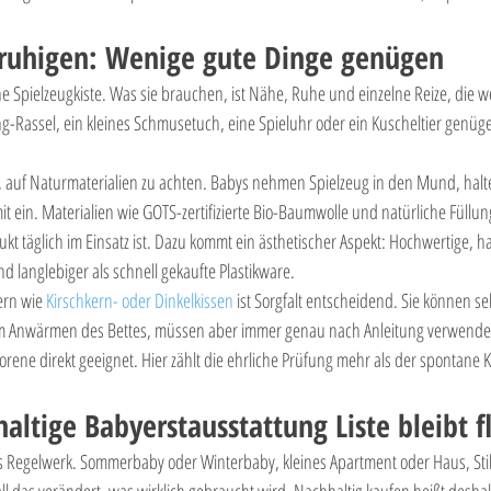
eruhigen: Wenige gute Dinge genügen
Spielzeugkiste. Was sie brauchen, ist Nähe, Ruhe und einzelne Reize, die we
g-Rassel, ein kleines Schmusetuch, eine Spieluhr oder ein Kuscheltier genüg
s, auf Naturmaterialien zu achten. Babys nehmen Spielzeug in den Mund, halt
ein. Materialien wie GOTS-zertifizierte Bio-Baumwolle und natürliche Füllun
kt täglich im Einsatz ist. Dazu kommt ein ästhetischer Aspekt: Hochwertige, h
d langlebiger als schnell gekaufte Plastikware.
rn wie 
Kirschkern- oder Dinkelkissen
 ist Sorgfalt entscheidend. Sie können s
 Anwärmen des Bettes, müssen aber immer genau nach Anleitung verwendet
orene direkt geeignet. Hier zählt die ehrliche Prüfung mehr als der spontane K
altige Babyerstausstattung Liste bleibt f
rres Regelwerk. Sommerbaby oder Winterbaby, kleines Apartment oder Haus, Stil
l das verändert, was wirklich gebraucht wird. Nachhaltig kaufen heißt deshal