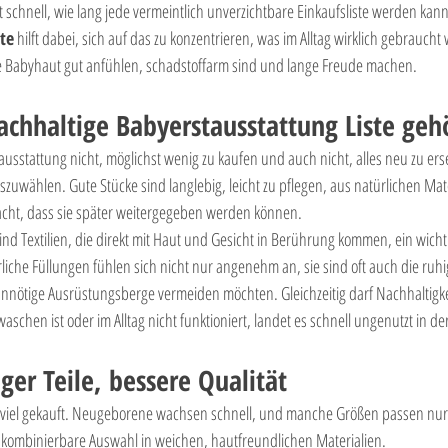
 schnell, wie lang jede vermeintlich unverzichtbare Einkaufsliste werden kann
te
 hilft dabei, sich auf das zu konzentrieren, was im Alltag wirklich gebraucht 
arte Babyhaut gut anfühlen, schadstoffarm sind und lange Freude machen.
achhaltige Babyerstausstattung Liste geh
tausstattung nicht, möglichst wenig zu kaufen und auch nicht, alles neu zu erse
uwählen. Gute Stücke sind langlebig, leicht zu pflegen, aus natürlichen Mate
acht, dass sie später weitergegeben werden können.
d Textilien, die direkt mit Haut und Gesicht in Berührung kommen, ein wichti
iche Füllungen fühlen sich nicht nur angenehm an, sie sind oft auch die ruhi
unnötige Ausrüstungsberge vermeiden möchten. Gleichzeitig darf Nachhaltigkei
waschen ist oder im Alltag nicht funktioniert, landet es schnell ungenutzt in d
er Teile, bessere Qualität
zu viel gekauft. Neugeborene wachsen schnell, und manche Größen passen nu
gut kombinierbare Auswahl in weichen, hautfreundlichen Materialien.