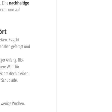
. Eine 
nachhaltige 
wird - und auf 
ört
tzen. Es geht 
rialien gefertigt und 
ger Anfang. Bio-
gere Wahl für 
t praktisch bleiben. 
er Schublade.
r wenige Wochen. 