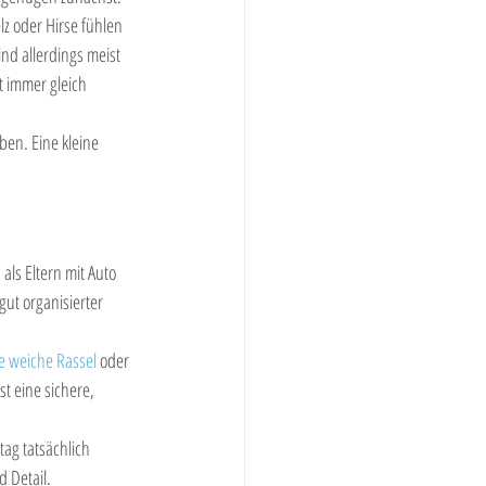
lz oder Hirse fühlen 
nd allerdings meist 
t immer gleich 
ben. Eine kleine 
als Eltern mit Auto 
gut organisierter 
e weiche Rassel
 oder 
t eine sichere, 
ag tatsächlich 
 Detail.