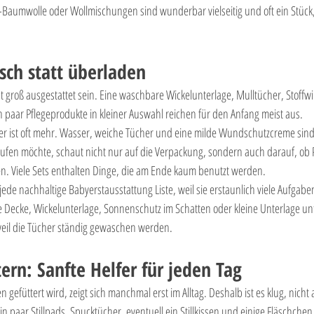

Baumwolle oder Wollmischungen sind wunderbar vielseitig und oft ein Stück,
sch statt überladen
t groß ausgestattet sein. Eine waschbare Wickelunterlage, Mulltücher, Stoffw
 paar Pflegeprodukte in kleiner Auswahl reichen für den Anfang meist aus.
ger ist oft mehr. Wasser, weiche Tücher und eine milde Wundschutzcreme sind i
ufen möchte, schaut nicht nur auf die Verpackung, sondern auch darauf, ob P
. Viele Sets enthalten Dinge, die am Ende kaum benutzt werden.
jede nachhaltige Babyerstausstattung Liste, weil sie erstaunlich viele Aufgab
te Decke, Wickelunterlage, Sonnenschutz im Schatten oder kleine Unterlage un
, weil die Tücher ständig gewaschen werden.
tern: Sanfte Helfer für jeden Tag
n gefüttert wird, zeigt sich manchmal erst im Alltag. Deshalb ist es klug, nicht 
 paar Stillpads, Spucktücher, eventuell ein Stillkissen und einige Fläschche