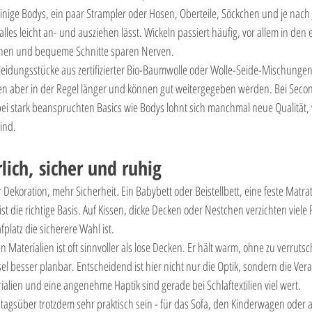
einige Bodys, ein paar Strampler oder Hosen, Oberteile, Söckchen und je nach 
 alles leicht an- und ausziehen lässt. Wickeln passiert häufig, vor allem in den
hen und bequeme Schnitte sparen Nerven.
eidungsstücke aus zertifizierter Bio-Baumwolle oder Wolle-Seide-Mischungen. 
en aber in der Regel länger und können gut weitergegeben werden. Bei Secon
 bei stark beanspruchten Basics wie Bodys lohnt sich manchmal neue Qualität
ind.
lich, sicher und ruhig
r Dekoration, mehr Sicherheit. Ein Babybett oder Beistellbett, eine feste Matra
st die richtige Basis. Auf Kissen, dicke Decken oder Nestchen verzichten viele 
fplatz die sicherere Wahl ist.
n Materialien ist oft sinnvoller als lose Decken. Er hält warm, ohne zu verrut
 besser planbar. Entscheidend ist hier nicht nur die Optik, sondern die Ver
ialien und eine angenehme Haptik sind gerade bei Schlaftextilien viel wert.
 tagsüber trotzdem sehr praktisch sein - für das Sofa, den Kinderwagen oder a