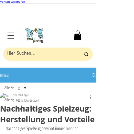
Vertrag widerrufen
Beitrag
Alle Beiträge
Sharon Engel
Alle Beiträge
3. März
3 Min. Lesezeit
Nachhaltiges Spielzeug:
Grün spielen: Bio-Spielzeug
Herstellung und Vorteile
Nachhaltiges Spielzeug gewinnt immer mehr an 