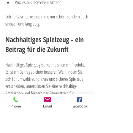
Puzzles aus recyceltem Material
Solche Geschenke sind nicht nur schön, sondern auch 
sinnvoll und langlebig.
Nachhaltiges Spielzeug - ein 
Beitrag für die Zukunft
Nachhaltiges Spielzeug ist mehr als nur ein Produkt. 
Es ist ein Beitrag zu einer besseren Welt. Indem Sie 
sich für umweltfreundliches und sicheres Spielzeug 
entscheiden, unterstützen Sie eine nachhaltige 
Produktion und fördern das Bewusstsein für 
Umweltschutz bei den nächsten Generationen.
Phone
Email
Facebook
Ich hoffe, dieser Beitrag hat Ihnen wertvolle Einblicke 
gegeben und motiviert Sie, beim nächsten 
Spielzeugkauf auf Nachhaltigkeit zu achten. So 