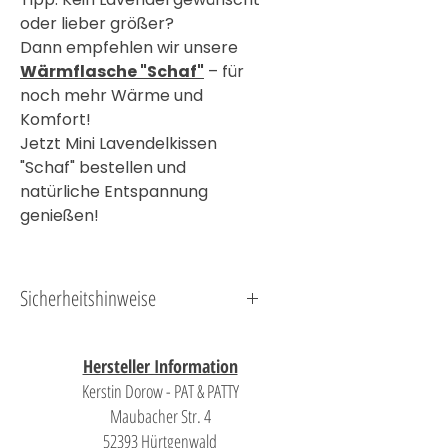
oder lieber größer?
Dann empfehlen wir unsere
Wärmflasche "Schaf"
– für
noch mehr Wärme und
Komfort!
Jetzt Mini Lavendelkissen
"Schaf" bestellen und
natürliche Entspannung
genießen!
Sicherheitshinweise
Wichtige Sicherheitshinweise für die
Benutzung von Wärmekissen:
Hersteller Information
Kerstin Dorow - PAT & PATTY
Nicht überhitzen
: Wärmekissen dürfen nie
Maubacher Str. 4
länger als empfohlen erhitzt werden. Beachten
52393 Hürtgenwald
Sie die Angaben des Herstellers zur genauen