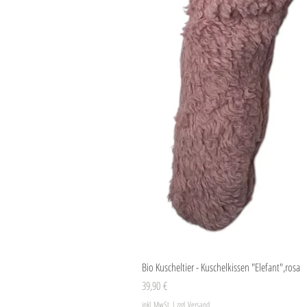
Bio Kuscheltier - Kuschelkissen "Elefant",rosa
Preis
39,90 €
inkl. MwSt.
|
zzgl. Versand