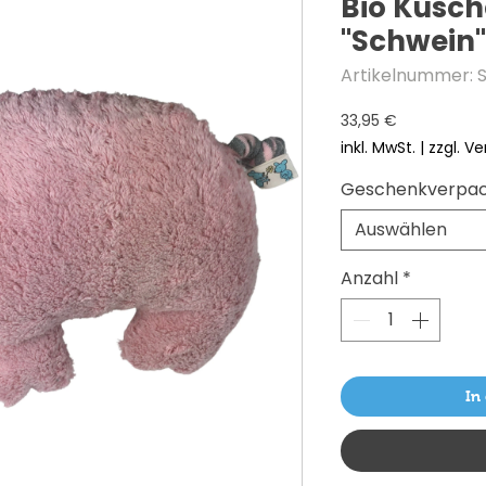
Bio Kusch
"Schwein"
Artikelnummer:
Preis
33,95 €
inkl. MwSt.
|
zzgl. V
Geschenkverpa
Auswählen
Anzahl
*
In