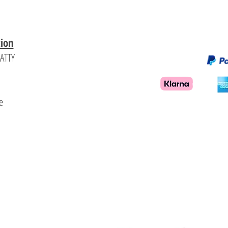
tion
PATTY
d
e