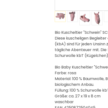
Bio Kuscheltier "Schwein" S
Diese kuscheligen Begleite
(kbA) sind für jeden Unsin
tägliche Abenteuer mit. Die 
Schurwolle kbT (Kügelchen) 
Bio Baby Kuscheltier "Schwe
Farbe: rosa
Material: 100 % Baumwolle, 
biologischem Anbau.
Füllung: 100 % Schurwolle kb
Größe: ca. 27 x 19 x 8 cm
waschbar
EAN: 4250872504045