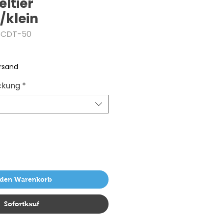
eltier
/klein
 SCDT-50
ersand
ckung
*
 den Warenkorb
Sofortkauf