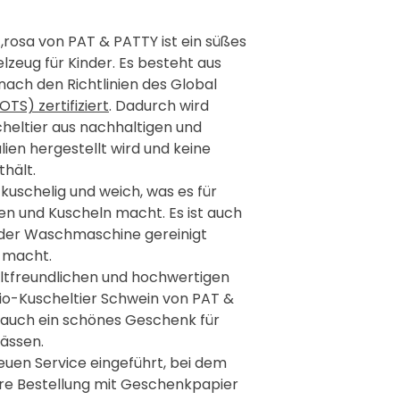
,rosa von PAT & PATTY ist ein süßes
lzeug für Kinder. Es besteht aus
nach den Richtlinien des Global
TS) zertifiziert
. Dadurch wird
cheltier aus nachhaltigen und
ien hergestellt wird und keine
hält.
kuschelig und weich, was es für
n und Kuscheln macht. Es ist auch
n der Waschmaschine gereinigt
t macht.
tfreundlichen und hochwertigen
 Bio-Kuscheltier Schwein von PAT &
t auch ein schönes Geschenk für
ässen.
uen Service eingeführt, bei dem
hre Bestellung mit Geschenkpapier