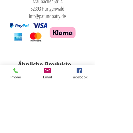
Maubacher Str. 4
52393 Hürtgenwald
info@patundpatty.de
Ähnliche Produkte
Phone
Email
Facebook
GOTS zertifiziert
Hobby Horse