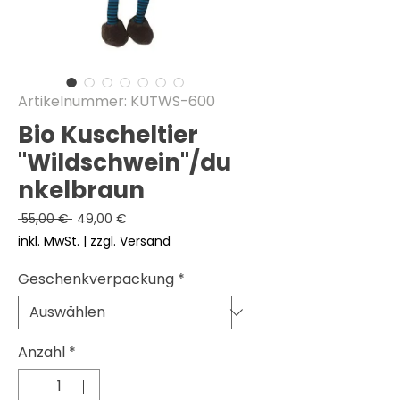
Artikelnummer: KUTWS-600
Bio Kuscheltier
"Wildschwein"/du
nkelbraun
Standardpreis
Sale-
 55,00 € 
49,00 €
Preis
inkl. MwSt.
|
zzgl. Versand
Geschenkverpackung
*
Anzahl
*