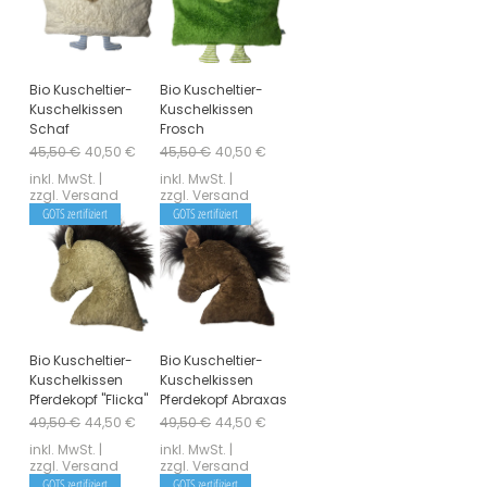
Bio Kuscheltier-
Bio Kuscheltier-
Kuschelkissen
Kuschelkissen
Schaf
Frosch
Standardpreis
Sale-Preis
Standardpreis
Sale-Preis
45,50 €
40,50 €
45,50 €
40,50 €
inkl. MwSt.
|
inkl. MwSt.
|
zzgl. Versand
zzgl. Versand
GOTS zertifiziert
GOTS zertifiziert
Bio Kuscheltier-
Bio Kuscheltier-
Kuschelkissen
Kuschelkissen
Pferdekopf "Flicka"
Pferdekopf Abraxas
Standardpreis
Sale-Preis
Standardpreis
Sale-Preis
49,50 €
44,50 €
49,50 €
44,50 €
inkl. MwSt.
|
inkl. MwSt.
|
zzgl. Versand
zzgl. Versand
GOTS zertifiziert
GOTS zertifiziert