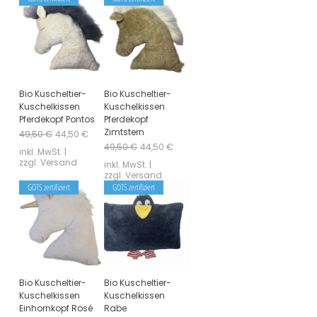

Bio Kuscheltier-
Bio Kuscheltier-
Kuschelkissen
Kuschelkissen
Pferdekopf Pontos
Pferdekopf
Zimtstern
Standardpreis
Sale-Preis
49,50 €
44,50 €
Standardpreis
Sale-Preis
49,50 €
44,50 €
inkl. MwSt.
|
zzgl. Versand
inkl. MwSt.
|
zzgl. Versand
GOTS zertifiziert
GOTS zertifiziert
Bio Kuscheltier-
Bio Kuscheltier-
Kuschelkissen
Kuschelkissen
Einhornkopf Rosé
Rabe