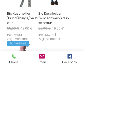
Bio Kuscheltier
Bio Kuscheltier
"Hund"/beige/hellbr
"Wildschwein"/dun
aun
kelbraun
Standardpreis
Sale-Preis
Standardpreis
Sale-Preis
55,00 €
49,00 €
55,00 €
49,00 €
inkl. MwSt.
|
inkl. MwSt.
|
zzgl. Versand
zzgl. Versand
GOTS zertifiziert
Phone
Email
Facebook
Bio Kuscheltier
"Schwein"/rosa
Standardpreis
Sale-Preis
55,00 €
49,00 €
inkl. MwSt.
|
zzgl. Versand