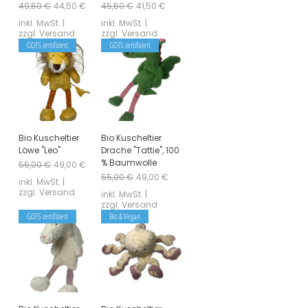
Standardpreis
Sale-Preis
Standardpreis
Sale-Preis
49,50 €
44,50 €
45,50 €
41,50 €
inkl. MwSt.
|
inkl. MwSt.
|
zzgl. Versand
zzgl. Versand
GOTS zertifiziert
GOTS zertifiziert
Bio Kuscheltier
Bio Kuscheltier
Löwe "Leo"
Drache "Tattie", 100
% Baumwolle
Standardpreis
Sale-Preis
55,00 €
49,00 €
Standardpreis
Sale-Preis
55,00 €
49,00 €
inkl. MwSt.
|
zzgl. Versand
inkl. MwSt.
|
zzgl. Versand
GOTS zertifiziert
Bio & Vegan