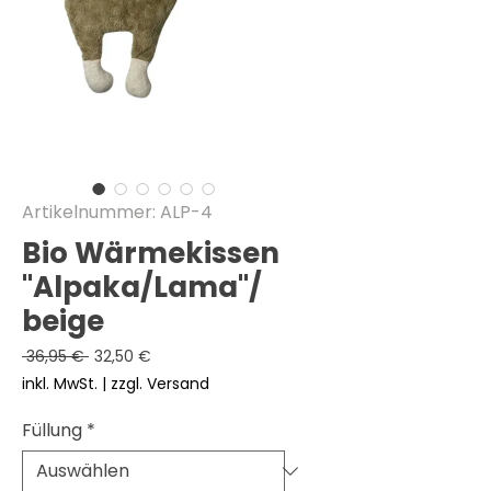
Artikelnummer: ALP-4
Bio Wärmekissen
"Alpaka/Lama"/
beige
Standardpreis
Sale-
 36,95 € 
32,50 €
Preis
inkl. MwSt.
|
zzgl. Versand
Füllung
*