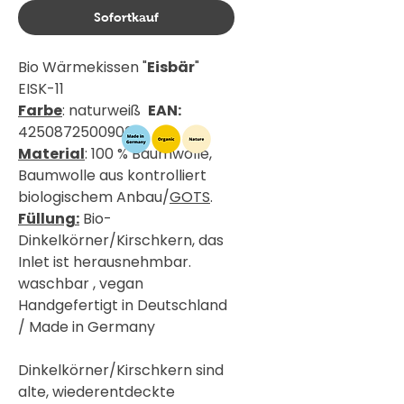
Sofortkauf
Bio Wärmekissen "
Eisbär
"
EISK-11
Farbe
: naturweiß
EAN:
4250872500900
Material
: 100 % Baumwolle,
Baumwolle aus kontrolliert
biologischem Anbau/
GOTS
.
Füllung:
Bio-
Dinkelkörner/Kirschkern, das
Inlet ist herausnehmbar.
waschbar , vegan
Handgefertigt in Deutschland
/ Made in Germany
Dinkelkörner/Kirschkern sind
alte, wiederentdeckte