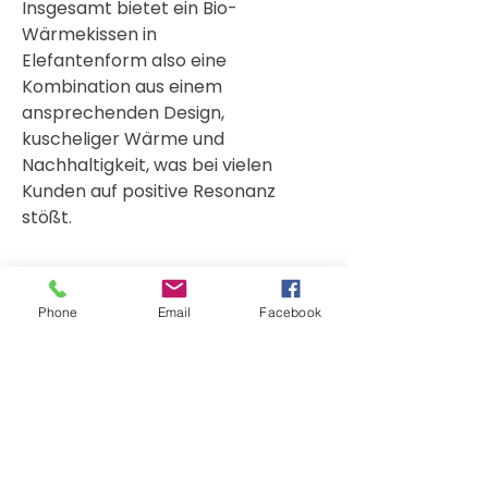
Insgesamt bietet ein Bio-
Wärmekissen in
Elefantenform also eine
Kombination aus einem
ansprechenden Design,
kuscheliger Wärme und
Nachhaltigkeit, was bei vielen
Kunden auf positive Resonanz
stößt.
Sicherheitshinweise
Phone
Email
Facebook
Wichtige Sicherheitshinweise für die
Benutzung von Wärmekissen:
Hersteller Information
Kerstin Dorow - PAT & PATTY
Nicht überhitzen
: Wärmekissen dürfen nie
Maubacher Str. 4
länger als empfohlen erhitzt werden. Beachten
52393 Hürtgenwald
Sie die Angaben des Herstellers zur genauen