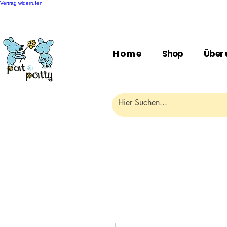
Vertrag widerrufen
H o m e
Shop
Über 