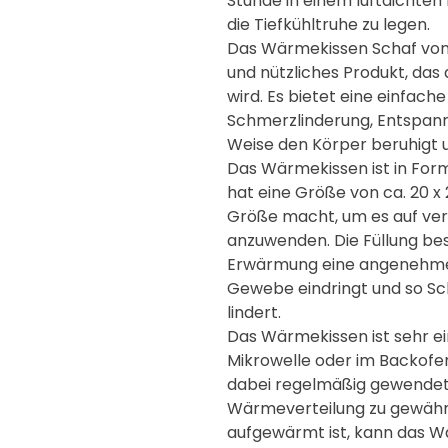
Stunde in einem luftdichten
die Tiefkühltruhe zu legen.
Das Wärmekissen Schaf von 
und nützliches Produkt, das
wird. Es bietet eine einfach
Schmerzlinderung, Entspann
Weise den Körper beruhigt 
Das Wärmekissen ist in Form
hat eine Größe von ca. 20 x
Größe macht, um es auf ve
anzuwenden. Die Füllung bes
Erwärmung eine angenehme 
Gewebe eindringt und so 
lindert.
Das Wärmekissen ist sehr ei
Mikrowelle oder im Backofen
dabei regelmäßig gewendet
Wärmeverteilung zu gewährl
aufgewärmt ist, kann das W