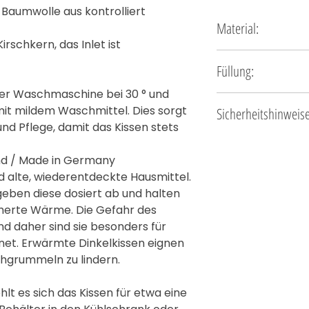
 Baumwolle aus kontrolliert
Material:
irschkern, das Inlet ist
100 % Baumwolle, Baumwolle
Füllung:
der Waschmaschine bei 30 ° und
Bio-Dinkelkörner/Kirschkern,
mit mildem Waschmittel. Dies sorgt
Sicherheitshinweis
Größe:
ca. 24 x 31 cmwasch
und Pflege, damit das Kissen stets
Wichtige Sicherheitshinw
Wärmekissen:
nd / Made in Germany
d alte, wiederentdeckte Hausmittel.
Nicht überhitzen
: Wär
, geben diese dosiert ab und halten
werden. Beachten Sie die
cherte Wärme. Die Gefahr des
und -stufe, besonders be
d daher sind sie besonders für
Kissen können Verbrennu
net. Erwärmte Dinkelkissen eignen
Temperatur prüfen
: 
immer, bevor es auf die H
hgrummeln zu lindern.
Hand. Vermeiden Sie den
ist, um Verbrennungen z
t es sich das Kissen für etwa eine
Kissen nicht durchnä