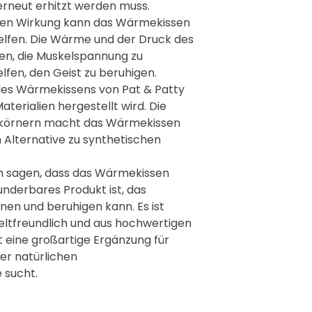

Kein unsachgemäßes 
rneut erhitzt werden muss.
nicht in ungeeigneten Ge
en Wirkung kann das Wärmekissen
Die richtige Heizquelle 
elfen. Die Wärme und der Druck des
Gebrauchsanweisung.
fen, die Muskelspannung zu
lfen, den Geist zu beruhigen.
 des Wärmekissens von Pat & Patty
Materialien hergestellt wird. Die
lkörnern macht das Wärmekissen
 Alternative zu synthetischen
h sagen, dass das Wärmekissen
underbares Produkt ist, das
en und beruhigen kann. Es ist
ltfreundlich und aus hochwertigen
st eine großartige Ergänzung für
ner natürlichen
 sucht.