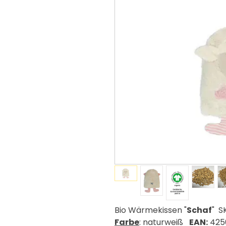
Bio Wärmekissen "
Schaf
" S
Farbe
: naturweiß
EAN:
425