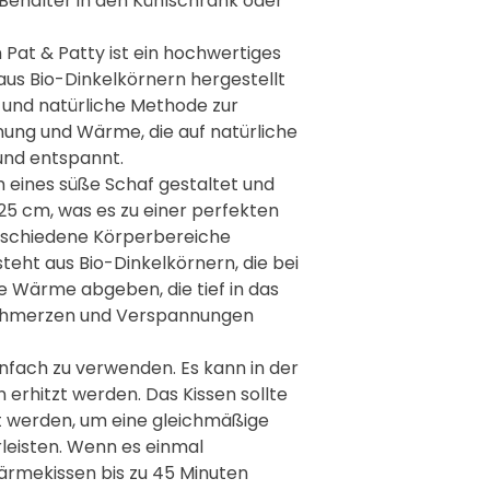
 Behälter in den Kühlschrank oder
bleibt. Ein feuchtes Kiss
hohen Temperaturen führ
Pat & Patty ist ein hochwertiges
des Wärmekissens verkür
 aus Bio-Dinkelkörnern hergestellt
Nicht im Bett oder 
Wärmekissen nicht im Bet
e und natürliche Methode zur
führen kann, was das Ris
ung und Wärme, die auf natürliche
Regelmäßige Kontrol
und entspannt.
Löcher oder andere Schäd
 eines süße Schaf gestaltet und
austreten oder ihre Heiz
 25 cm, was es zu einer perfekten
Sicherheitsrisiko führen 
rschiedene Körperbereiche
Nicht für Kinder oder
teht aus Bio-Dinkelkörnern, die bei
Kinder und hilfsbedürfti
Aufsicht benutzen, um sic
Wärme abgeben, die tief in das
Beschwerden entfernen 
Schmerzen und Verspannungen
Anwendungspausen e
längere Zeiträume ohne 
nfach zu verwenden. Es kann in der
etwa 15-20 Minuten eine
 erhitzt werden. Das Kissen sollte
Verbrennungen zu verme
 werden, um eine gleichmäßige
Niemals als Heizquel
eisten. Wenn es einmal
Heizquellen für Kleidung
ausschließlich für den v
ärmekissen bis zu 45 Minuten