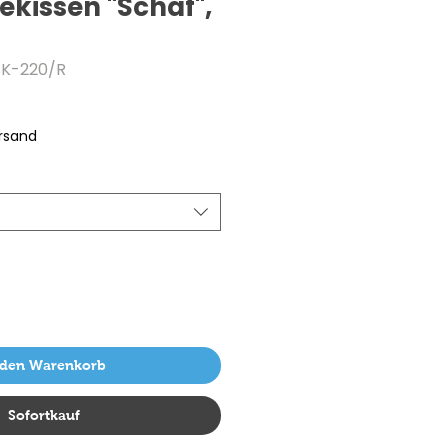
kissen "Schaf",
SK-220/R
ersand
 den Warenkorb
Sofortkauf