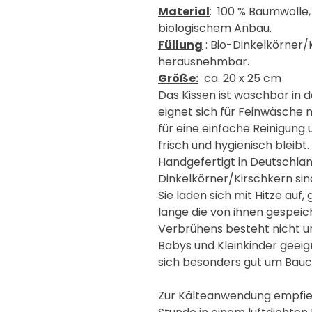
Material
: 100 % Baumwolle,
biologischem Anbau.
Füllung
: Bio-Dinkelkörner/K
herausnehmbar.
Größe:
ca. 20 x 25 cm
Das Kissen ist waschbar in 
eignet sich für Feinwäsche 
für eine einfache Reinigung 
frisch und hygienisch bleibt.
Handgefertigt in Deutschla
Dinkelkörner/Kirschkern sin
Sie laden sich mit Hitze auf
lange die von ihnen gespei
Verbrühens besteht nicht un
Babys und Kleinkinder geeig
sich besonders gut um Bauc
Zur Kälteanwendung empfiehl