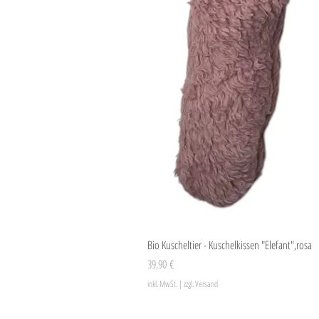
Bio Kuscheltier - Kuschelkissen "Elefant",rosa
Preis
39,90 €
inkl. MwSt.
|
zzgl. Versand