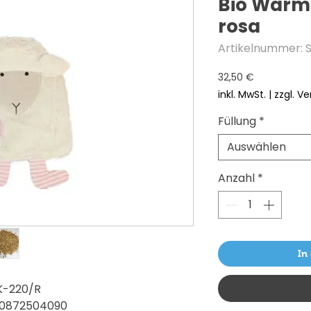
Bio Wärme
rosa
Artikelnummer: 
Preis
32,50 €
inkl. MwSt.
|
zzgl. V
Füllung
*
Auswählen
Anzahl
*
In
K-220/R
0872504090