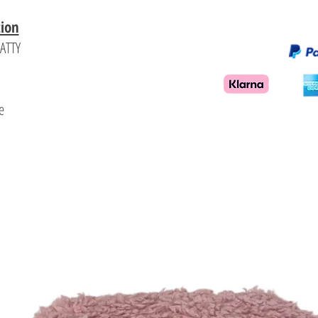
tion
PATTY
d
e